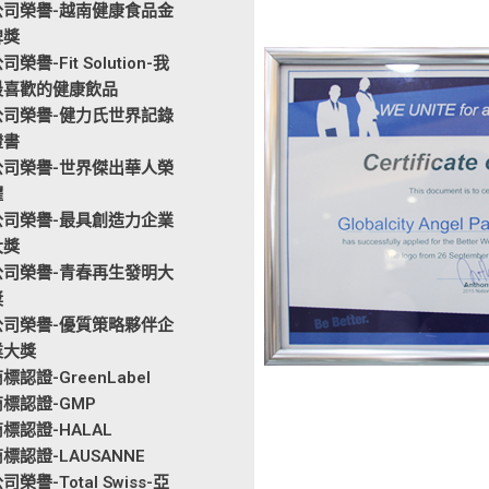
公司榮譽-越南健康食品金
牌獎
司榮譽-Fit Solution-我
最喜歡的健康飲品
公司榮譽-健力氏世界記錄
證書
公司榮譽-世界傑出華人榮
耀
公司榮譽-最具創造力企業
大獎
公司榮譽-青春再生發明大
獎
公司榮譽-優質策略夥伴企
業大獎
標認證-GreenLabel
商標認證-GMP
標認證-HALAL
標認證-LAUSANNE
司榮譽-Total Swiss-亞