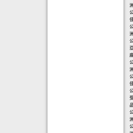
◆ AIR PURIFIER 水氧機,創造清新舒
適空氣,讓身心靈舒緩放鬆
公
◆ 熱烈恭賀TOTAL SWISS 榮獲青春
再生發明大獎
公
◆ 熱烈恭賀TOTAL SWISS 榮獲優質
策略夥伴企業大獎
公
◆ 熱烈恭賀全球城巿天使協會榮獲最
具創造力企業大獎
◆ 熱烈恭賀 Fit Solution 榮獲 歐洲素
公
食聯盟的素食認證
公
公
公
公