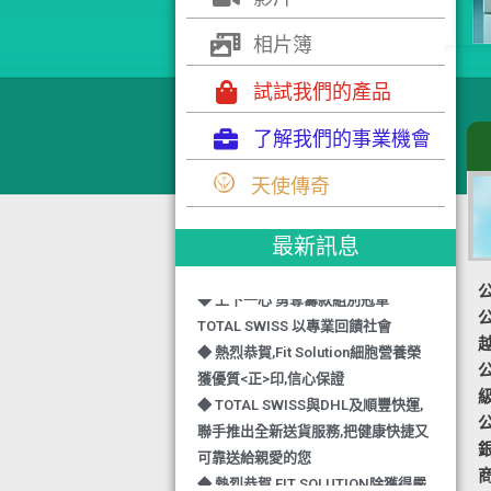
相片簿
試試我們的產品
了解我們的事業機會
◆ TOTAL SWISS 勇奪 亞洲知識管理
學院 3項殊榮
天使傳奇
◆ 熱烈恭賀-TOTAL SWISS 1日連奪2
獎,中銀香港環保優秀企業證書及星級
最新訊息
健康飲品品牌大獎
◆ 上下一心 勇奪籌款組別冠軍
TOTAL SWISS 以專業回饋社會
公
◆ 熱烈恭賀,Fit Solution細胞營養榮
獲優質<正>印,信心保證
公
◆ TOTAL SWISS與DHL及順豐快運,
聯手推出全新送貨服務,把健康快捷又
公
可靠送給親愛的您
◆ 熱烈恭賀,FIT SOLUTION除獲得嚴