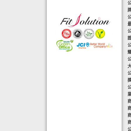
格的國際認證外,更通過香港衛生署認
可的香港標準及檢定中心測試,證明符
合香港食品標準,不含重金屬,農藥,細
公
菌,並頒發香港優質正印.
◆ 熱烈恭賀,FIT SOLUTION細胞營養
榮獲澳門廚皇協會頒發-我最喜愛的健
康飲品金獎
◆ TOTAL SWISS義工團體政府機構專
用編號C488
◆ 全球城巿天使選拔協會義工團體政
府機構專用編號C491
◆ FRC大中華巿場調查報告指出,7成
受訪者己服用FIT SOLUTION細胞營養
達4年或以上,信任產品及滿意度達
99.4%
商
◆ TOTAL SWISS 為香港保健食品協
會成員之一
商
◆TOTAL SWISS獲頒聯合國千禧發展
商
目標-綠色辦公室認可證書及獎座
公