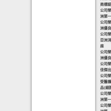
商標認
◆ AIR PURIFIER 水氧機,創造清新舒
公司榮譽
適空氣,讓身心靈舒緩放鬆
洲第
◆ 熱烈恭賀TOTAL SWISS 榮獲青春
公司榮譽
再生發明大獎
洲優
◆ 熱烈恭賀TOTAL SWISS 榮獲優質
公司榮譽
策略夥伴企業大獎
亞洲
◆ 熱烈恭賀全球城巿天使協會榮獲最
座
具創造力企業大獎
公司榮譽
◆ 熱烈恭賀 Fit Solution 榮獲 歐洲素
洲優
食聯盟的素食認證
公司榮譽
佳傑
公司榮譽-
受醫
品(細
公司榮譽
洲第
公司榮譽