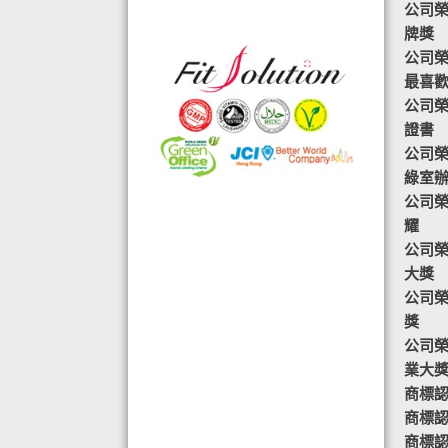
公司榮
格的國際認證外,更通過香港衛生署認
牌獎
可的香港標準及檢定中心測試,證明符
公司榮譽-
合香港食品標準,不含重金屬,農藥,細
最喜
菌,並頒發香港優質正印.
公司榮
◆ 熱烈恭賀,FIT SOLUTION細胞營養
證書
榮獲澳門廚皇協會頒發-我最喜愛的健
公司榮
康飲品金獎
綠室
◆ TOTAL SWISS義工團體政府機構專
公司榮
用編號C488
耀
◆ 全球城巿天使選拔協會義工團體政
公司榮
府機構專用編號C491
大獎
◆ FRC大中華巿場調查報告指出,7成
公司榮
受訪者己服用FIT SOLUTION細胞營養
獎
達4年或以上,信任產品及滿意度達
公司榮
99.4%
業大
◆ TOTAL SWISS 為香港保健食品協
商標認證
會成員之一
商標認
◆TOTAL SWISS獲頒聯合國千禧發展
商標認
目標-綠色辦公室認可證書及獎座