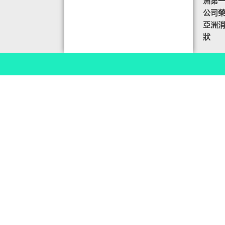
洲第
公司榮譽
亞洲
狀