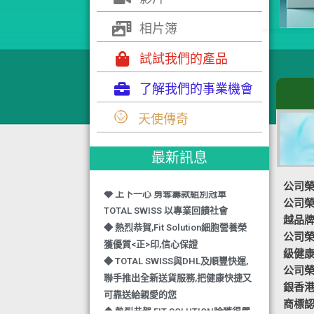
相片簿
試試我們的產品
了解我們的事業機會
◆ TOTAL SWISS 勇奪 亞洲知識管理
天使傳奇
學院 3項殊榮
◆ 熱烈恭賀-TOTAL SWISS 1日連奪2
獎,中銀香港環保優秀企業證書及星級
最新訊息
健康飲品品牌大獎
公司榮
◆ 上下一心 勇奪籌款組別冠軍
公司榮譽
TOTAL SWISS 以專業回饋社會
越品
◆ 熱烈恭賀,Fit Solution細胞營養榮
公司榮譽-
獲優質<正>印,信心保證
級健
◆ TOTAL SWISS與DHL及順豐快運,
公司榮譽
聯手推出全新送貨服務,把健康快捷又
銀香
可靠送給親愛的您
商標認
◆ 熱烈恭賀,FIT SOLUTION除獲得嚴