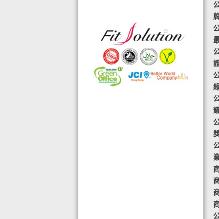
格的國際認證外,更通過香港衛生署認
可的香港標準及檢定中心測試,證明符
公
合香港食品標準,不含重金屬,農藥,細
菌,並頒發香港優質正印.
◆ 熱烈恭賀,FIT SOLUTION細胞營養
榮獲澳門廚皇協會頒發-我最喜愛的健
康飲品金獎
◆ TOTAL SWISS義工團體政府機構專
用編號C488
◆ 全球城巿天使選拔協會義工團體政
府機構專用編號C491
◆ FRC大中華巿場調查報告指出,7成
受訪者己服用FIT SOLUTION細胞營養
達4年或以上,信任產品及滿意度達
商
99.4%
◆ TOTAL SWISS 為香港保健食品協
商
會成員之一
商
◆TOTAL SWISS獲頒聯合國千禧發展
公
目標-綠色辦公室認可證書及獎座