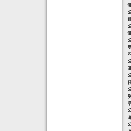
◆ AIR PURIFIER 水氧機,創造清新舒
公
適空氣,讓身心靈舒緩放鬆
◆ 熱烈恭賀TOTAL SWISS 榮獲青春
公
再生發明大獎
◆ 熱烈恭賀TOTAL SWISS 榮獲優質
公
策略夥伴企業大獎
◆ 熱烈恭賀全球城巿天使協會榮獲最
具創造力企業大獎
公
◆ 熱烈恭賀 Fit Solution 榮獲 歐洲素
食聯盟的素食認證
公
公
公
公