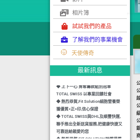
相片簿
試試我們的產品
了解我們的事業機會
◆ TOTAL SWISS 勇奪 亞洲知識管理
天使傳奇
學院 3項殊榮
◆ 熱烈恭賀-TOTAL SWISS 1日連奪2
獎,中銀香港環保優秀企業證書及星級
最新訊息
健康飲品品牌大獎
◆ 上下一心 勇奪籌款組別冠軍
公
TOTAL SWISS 以專業回饋社會
◆ 熱烈恭賀,Fit Solution細胞營養榮
公
獲優質<正>印,信心保證
◆ TOTAL SWISS與DHL及順豐快運,
公
聯手推出全新送貨服務,把健康快捷又
可靠送給親愛的您
◆ 熱烈恭賀,FIT SOLUTION除獲得嚴