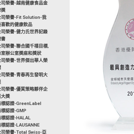
公司榮譽-越南健康食品金
牌獎
司榮譽-Fit Solution-我
最喜歡的健康飲品
公司榮譽-健力氏世界記錄
證書
公司榮譽-聯合國千禧目標,
綠室辦公室獎座和獎狀
公司榮譽-世界傑出華人榮
耀
公司榮譽-青春再生發明大
獎
公司榮譽-優質策略夥伴企
業大獎
標認證-GreenLabel
商標認證-GMP
標認證-HALAL
標認證-LAUSANNE
司榮譽-Total Swiss-亞