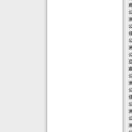
◆ AIR PURIFIER 水氧機,創造清新舒
商
適空氣,讓身心靈舒緩放鬆
公
◆ 熱烈恭賀TOTAL SWISS 榮獲青春
再生發明大獎
公
◆ 熱烈恭賀TOTAL SWISS 榮獲優質
策略夥伴企業大獎
公
◆ 熱烈恭賀全球城巿天使協會榮獲最
具創造力企業大獎
公
◆ 熱烈恭賀 Fit Solution 榮獲 歐洲素
食聯盟的素食認證
公
公
公
公