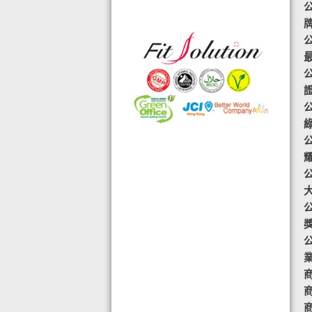
可的香港標準及檢定中心測試,證明符
合香港食品標準,不含重金屬,農藥,細
公
菌,並頒發香港優質正印.
◆ 熱烈恭賀,FIT SOLUTION細胞營養
榮獲澳門廚皇協會頒發-我最喜愛的健
康飲品金獎
◆ TOTAL SWISS義工團體政府機構專
用編號C488
◆ 全球城巿天使選拔協會義工團體政
府機構專用編號C491
◆ FRC大中華巿場調查報告指出,7成
受訪者己服用FIT SOLUTION細胞營養
達4年或以上,信任產品及滿意度達
99.4%
◆ TOTAL SWISS 為香港保健食品協
會成員之一
商
◆TOTAL SWISS獲頒聯合國千禧發展
目標-綠色辦公室認可證書及獎座
商