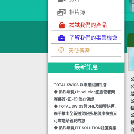
相片簿
試試我們的產品
了解我們的事業機會
◆ TOTAL SWISS 勇奪 亞洲知識管理
學院 3項殊榮
天使傳奇
◆ 熱烈恭賀-TOTAL SWISS 1日連奪2
獎,中銀香港環保優秀企業證書及星級
最新訊息
健康飲品品牌大獎
◆ 上下一心 勇奪籌款組別冠軍
TOTAL SWISS 以專業回饋社會
公
◆ 熱烈恭賀,Fit Solution細胞營養榮
獲優質<正>印,信心保證
公
◆ TOTAL SWISS與DHL及順豐快運,
聯手推出全新送貨服務,把健康快捷又
公
可靠送給親愛的您
◆ 熱烈恭賀,FIT SOLUTION除獲得嚴
格的國際認證外,更通過香港衛生署認