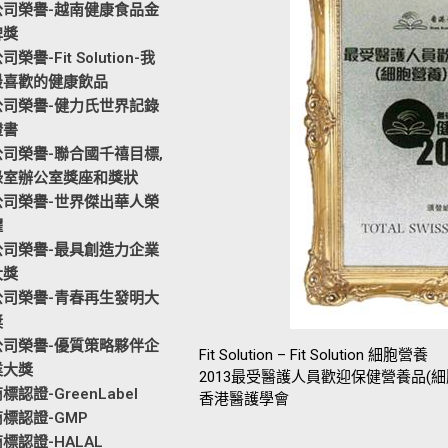
公司榮譽-越南健康食品金
牌獎
司榮譽-Fit Solution-我
最喜歡的健康飲品
公司榮譽-健力氏世界記錄
證書
公司榮譽-聯合國千禧目標,
綠室辦公室獎座和獎狀
公司榮譽-世界傑出華人榮
耀
公司榮譽-最具創造力企業
大獎
公司榮譽-青春再生發明大
獎
公司榮譽-優質策略夥伴企
Fit Solution – Fit Solution 細胞營養
業大獎
2013最受醫護人員歡迎保健營養品(
標認證-GreenLabel
香港醫護學會
商標認證-GMP
標認證-HALAL