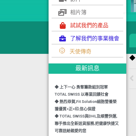
相片簿
試試我們的產品
了解我們的事業機會
◆ TOTAL SWISS 勇奪 亞洲知識管理
天使傳奇
學院 3項殊榮
◆
◆ 熱烈恭賀-TOTAL SWISS 1日連奪2
最新訊息
獎,中銀香港環保優秀企業證書及星級
健康飲品品牌大獎
◆ 上下一心 勇奪籌款組別冠軍
TOTAL SWISS 以專業回饋社會
◆ 熱烈恭賀,Fit Solution細胞營養榮
獲優質<正>印,信心保證
◆ TOTAL SWISS與DHL及順豐快運,
聯手推出全新送貨服務,把健康快捷又
可靠送給親愛的您
◆ 熱烈恭賀,FIT SOLUTION除獲得嚴