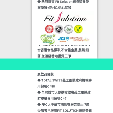
◆ 熱烈恭賀,Fit Solution細胞營養榮
獲優質<正>印,信心保證
◆ TOTAL SWISS與DHL及順豐快運,
聯手推出全新送貨服務,把健康快捷又
可靠送給親愛的您
◆ 熱烈恭賀,FIT SOLUTION除獲得嚴
格的國際認證外,更通過香港衛生署認
可的香港標準及檢定中心測試,證明符
合香港食品標準,不含重金屬,農藥,細
菌,並頒發香港優質正印.
◆ 熱烈恭賀,FIT SOLUTION細胞營養
榮獲澳門廚皇協會頒發-我最喜愛的健
康飲品金獎
◆ TOTAL SWISS義工團體政府機構專
用編號C488
◆ 全球城巿天使選拔協會義工團體政
府機構專用編號C491
◆ FRC大中華巿場調查報告指出,7成
受訪者己服用FIT SOLUTION細胞營養