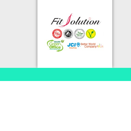
格的國際認證外,更通過香港衛生署認
可的香港標準及檢定中心測試,證明符
合香港食品標準,不含重金屬,農藥,細
菌,並頒發香港優質正印.
◆ 熱烈恭賀,FIT SOLUTION細胞營養
榮獲澳門廚皇協會頒發-我最喜愛的健
康飲品金獎
◆ TOTAL SWISS義工團體政府機構專
用編號C488
◆ 全球城巿天使選拔協會義工團體政
府機構專用編號C491
◆ FRC大中華巿場調查報告指出,7成
受訪者己服用FIT SOLUTION細胞營養
達4年或以上,信任產品及滿意度達
99.4%
◆ TOTAL SWISS 為香港保健食品協
會成員之一
◆TOTAL SWISS獲頒聯合國千禧發展
目標-綠色辦公室認可證書及獎座