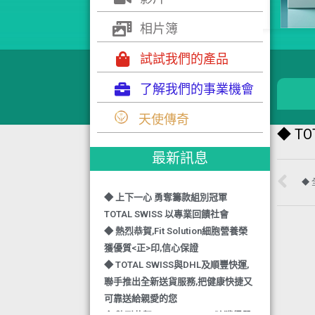
相片簿
試試我們的產品
了解我們的事業機會
◆ TOTAL SWISS 勇奪 亞洲知識管理
天使傳奇
學院 3項殊榮
◆ T
◆ 熱烈恭賀-TOTAL SWISS 1日連奪2
最新訊息
獎,中銀香港環保優秀企業證書及星級
健康飲品品牌大獎
◆
◆ 上下一心 勇奪籌款組別冠軍
TOTAL SWISS 以專業回饋社會
◆ 熱烈恭賀,Fit Solution細胞營養榮
獲優質<正>印,信心保證
◆ TOTAL SWISS與DHL及順豐快運,
聯手推出全新送貨服務,把健康快捷又
可靠送給親愛的您
◆ 熱烈恭賀,FIT SOLUTION除獲得嚴