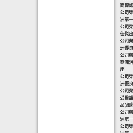
商標認
◆ AIR PURIFIER 水氧機,創造清新舒
公司榮譽
適空氣,讓身心靈舒緩放鬆
洲第
◆ 熱烈恭賀TOTAL SWISS 榮獲青春
公司榮譽
再生發明大獎
佳傑
◆ 熱烈恭賀TOTAL SWISS 榮獲優質
公司榮譽
策略夥伴企業大獎
洲優
◆ 熱烈恭賀全球城巿天使協會榮獲最
公司榮譽
具創造力企業大獎
亞洲
◆ 熱烈恭賀 Fit Solution 榮獲 歐洲素
座
食聯盟的素食認證
公司榮譽
洲優
公司榮譽-
受醫
品(細
公司榮譽
洲第
公司榮譽