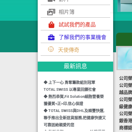
相片簿
試試我們的產品
了解我們的事業機會
◆ TOTAL SWISS 勇奪 亞洲知識管理
天使傳奇
學院 3項殊榮
◆ 熱烈恭賀-TOTAL SWISS 1日連奪2
最新訊息
獎,中銀香港環保優秀企業證書及星級
健康飲品品牌大獎
公司榮
◆ 上下一心 勇奪籌款組別冠軍
公司榮譽
TOTAL SWISS 以專業回饋社會
越品
◆ 熱烈恭賀,Fit Solution細胞營養榮
公司榮譽-
獲優質<正>印,信心保證
級健
◆ TOTAL SWISS與DHL及順豐快運,
公司榮譽
聯手推出全新送貨服務,把健康快捷又
銀香
可靠送給親愛的您
商標認
◆ 熱烈恭賀,FIT SOLUTION除獲得嚴