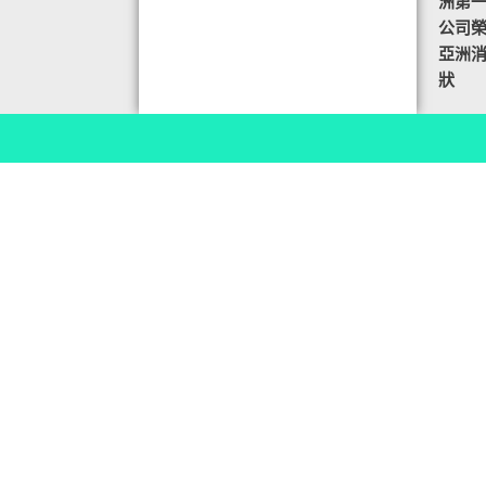
洲第
公司榮譽
亞洲
狀