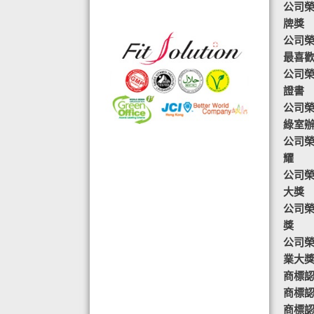
公司榮
格的國際認證外,更通過香港衛生署認
牌獎
可的香港標準及檢定中心測試,證明符
公司榮譽-
合香港食品標準,不含重金屬,農藥,細
最喜
菌,並頒發香港優質正印.
公司榮
◆ 熱烈恭賀,FIT SOLUTION細胞營養
證書
榮獲澳門廚皇協會頒發-我最喜愛的健
公司榮
康飲品金獎
綠室
◆ TOTAL SWISS義工團體政府機構專
公司榮
用編號C488
耀
◆ 全球城巿天使選拔協會義工團體政
公司榮
府機構專用編號C491
大獎
◆ FRC大中華巿場調查報告指出,7成
公司榮
受訪者己服用FIT SOLUTION細胞營養
獎
達4年或以上,信任產品及滿意度達
公司榮
99.4%
業大
◆ TOTAL SWISS 為香港保健食品協
商標認證
會成員之一
商標認
◆TOTAL SWISS獲頒聯合國千禧發展
商標認
目標-綠色辦公室認可證書及獎座