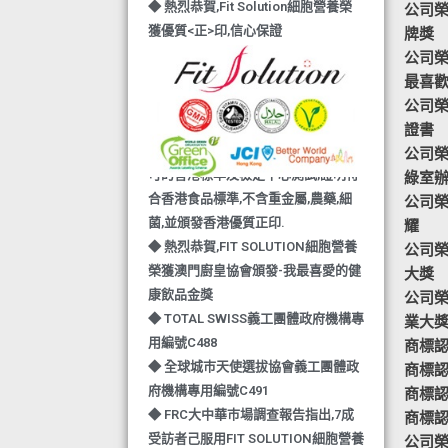
◆ 熱烈恭賀,Fit Solution細胞營養榮
公司榮
獲優質<正>印,信心保證
牌獎
◆ TOTAL SWISS與DHL及順豐快運,
公司榮譽-
聯手推出全新送貨服務,把健康快捷又
最喜
可靠送給親愛的您
公司榮
◆ 熱烈恭賀,FIT SOLUTION除獲得嚴
證書
格的國際認證外,更通過香港衛生署認
公司榮
可的香港標準及檢定中心測試,證明符
綠室
合香港食品標準,不含重金屬,農藥,細
公司榮
菌,並頒發香港優質正印.
耀
◆ 熱烈恭賀,FIT SOLUTION細胞營養
公司榮
榮獲澳門廚皇協會頒發-我最喜愛的健
大獎
康飲品金獎
公司榮
◆ TOTAL SWISS義工團體政府機構專
業大
用編號C488
商標認證
◆ 全球城巿天使選拔協會義工團體政
商標認
府機構專用編號C491
商標認
◆ FRC大中華巿場調查報告指出,7成
商標認
受訪者己服用FIT SOLUTION細胞營養
公司榮譽