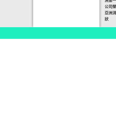
洲第
公司榮譽
亞洲
狀