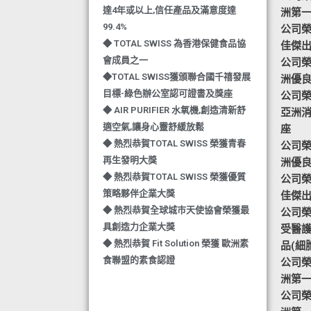
達4年或以上,信任產品及滿意度達
洲第
99.4%
公司榮譽
◆ TOTAL SWISS 為香港保健食品協
佳傑
會成員之一
公司榮譽
◆TOTAL SWISS獲頒聯合國千禧發展
洲優
目標-綠色辦公室認可證書及獎座
公司榮譽
◆ AIR PURIFIER 水氧機,創造清新舒
亞洲
適空氣,讓身心靈舒緩放鬆
座
◆ 熱烈恭賀TOTAL SWISS 榮獲青春
公司榮譽
再生發明大獎
洲優
◆ 熱烈恭賀TOTAL SWISS 榮獲優質
公司榮譽
策略夥伴企業大獎
佳傑
◆ 熱烈恭賀全球城巿天使協會榮獲最
公司榮譽-
具創造力企業大獎
受醫
◆ 熱烈恭賀 Fit Solution 榮獲 歐洲素
品(細
食聯盟的素食認證
公司榮譽
洲第
公司榮譽