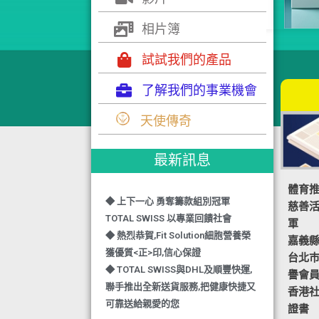
相片簿
試試我們的產品
了解我們的事業機會
◆ TOTAL SWISS 勇奪 亞洲知識管理
天使傳奇
學院 3項殊榮
◆ 熱烈恭賀-TOTAL SWISS 1日連奪2
最新訊息
獎,中銀香港環保優秀企業證書及星級
健康飲品品牌大獎
體育
◆ 上下一心 勇奪籌款組別冠軍
慈善
TOTAL SWISS 以專業回饋社會
軍
◆ 熱烈恭賀,Fit Solution細胞營養榮
嘉義
獲優質<正>印,信心保證
台北
◆ TOTAL SWISS與DHL及順豐快運,
譽會
聯手推出全新送貨服務,把健康快捷又
香港社
可靠送給親愛的您
證書
◆ 熱烈恭賀,FIT SOLUTION除獲得嚴