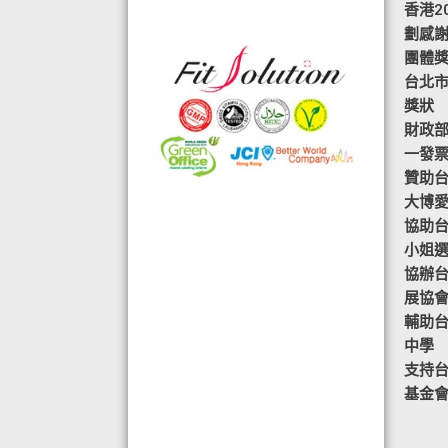
香港2
格的國際認證外,更通過香港衛生署認
劃感
可的香港標準及檢定中心測試,證明符
團體
合香港食品標準,不含重金屬,農藥,細
台北市
菌,並頒發香港優質正印.
獎狀
◆ 熱烈恭賀,FIT SOLUTION細胞營養
財政部
榮獲澳門廚皇協會頒發-我最喜愛的健
一發
康飲品金獎
贊助
◆ TOTAL SWISS義工團體政府機構專
大博
用編號C488
協助台
◆ 全球城巿天使選拔協會義工團體政
小姐
府機構專用編號C491
協辦
◆ FRC大中華巿場調查報告指出,7成
展協
受訪者己服用FIT SOLUTION細胞營養
輔助
達4年或以上,信任產品及滿意度達
中學
99.4%
支持
◆ TOTAL SWISS 為香港保健食品協
基金
會成員之一
◆TOTAL SWISS獲頒聯合國千禧發展