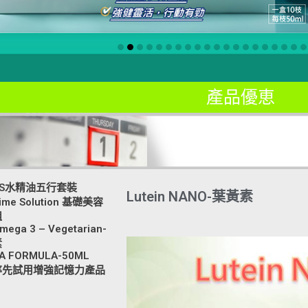
產品優恵
TS水精油五行套裝
Lutein NANO-葉黃素
ime Solution 基礎美容
組
mega 3 – Vegetarian-
素
A FORMULA-50ML
率先試用增強記憶力產品