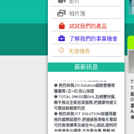
影片
相片簿
試試我們的產品
了解我們的事業機會
◆ TOTAL SWISS 勇奪 亞洲知識管理
學院 3項殊榮
天使傳奇
◆ 熱烈恭賀-TOTAL SWISS 1日連奪2
獎,中銀香港環保優秀企業證書及星級
健康飲品品牌大獎
最新訊息
◆ 上下一心 勇奪籌款組別冠軍
TOTAL SWISS 以專業回饋社會
◆ 熱烈恭賀,Fit Solution細胞營養榮
T
獲優質<正>印,信心保證
◆ TOTAL SWISS與DHL及順豐快運,
O
聯手推出全新送貨服務,把健康快捷又
可靠送給親愛的您
◆ 熱烈恭賀,FIT SOLUTION除獲得嚴
A
格的國際認證外,更通過香港衛生署認
可的香港標準及檢定中心測試,證明符
合香港食品標準,不含重金屬,農藥,細
菌,並頒發香港優質正印.