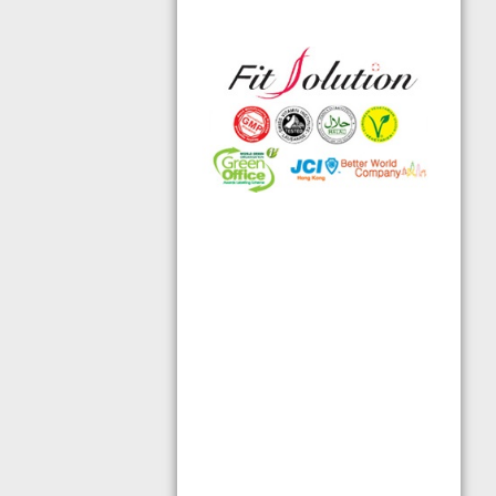
◆ 熱烈恭賀,FIT SOLUTION細胞營養
榮獲澳門廚皇協會頒發-我最喜愛的健
康飲品金獎
◆ TOTAL SWISS義工團體政府機構專
用編號C488
◆ 全球城巿天使選拔協會義工團體政
府機構專用編號C491
◆ FRC大中華巿場調查報告指出,7成
受訪者己服用FIT SOLUTION細胞營養
達4年或以上,信任產品及滿意度達
99.4%
◆ TOTAL SWISS 為香港保健食品協
會成員之一
◆TOTAL SWISS獲頒聯合國千禧發展
目標-綠色辦公室認可證書及獎座
◆ AIR PURIFIER 水氧機,創造清新舒
適空氣,讓身心靈舒緩放鬆
◆ 熱烈恭賀TOTAL SWISS 榮獲青春
再生發明大獎
◆ 熱烈恭賀TOTAL SWISS 榮獲優質
策略夥伴企業大獎
◆ 熱烈恭賀全球城巿天使協會榮獲最
具創造力企業大獎