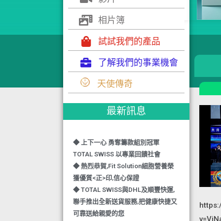
相片簿
試試我們的產品
了解我們的事業機會
◆ TOTAL SWISS 勇奪 亞洲知識管理
天使傳奇
學院 3項殊榮
◆ 熱烈恭賀-TOTAL SWISS 1日連奪2
最新訊息
獎,中銀香港環保優秀企業證書及星級
健康飲品品牌大獎
◆ 上下一心 勇奪籌款組別冠軍
TOTAL SWISS 以專業回饋社會
◆ 熱烈恭賀,Fit Solution細胞營養榮
獲優質<正>印,信心保證
◆ TOTAL SWISS與DHL及順豐快運,
聯手推出全新送貨服務,把健康快捷又
https
可靠送給親愛的您
v=ViN
◆ 熱烈恭賀,FIT SOLUTION除獲得嚴