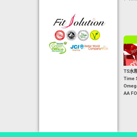
格的國際認證外,更通過香港衛生署認
可的香港標準及檢定中心測試,證明符
合香港食品標準,不含重金屬,農藥,細
菌,並頒發香港優質正印.
◆ 熱烈恭賀,FIT SOLUTION細胞營養
榮獲澳門廚皇協會頒發-我最喜愛的健
康飲品金獎
◆ TOTAL SWISS義工團體政府機構專
用編號C488
TS水
◆ 全球城巿天使選拔協會義工團體政
Time
府機構專用編號C491
Omega
◆ FRC大中華巿場調查報告指出,7成
AA F
受訪者己服用FIT SOLUTION細胞營養
達4年或以上,信任產品及滿意度達
99.4%
◆ TOTAL SWISS 為香港保健食品協
會成員之一
◆TOTAL SWISS獲頒聯合國千禧發展